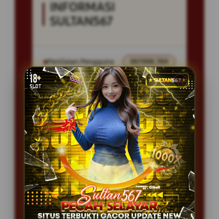
INFORMASI
SULTAN567
Penilaian Pengguna
987.998.789
Metode
Link Resmi, Mobile,
Akses
Desktop
Layanan Pengguna
24 Jam
Server
GLOBAL GAME ONLINE
SPESIAL FITUR!